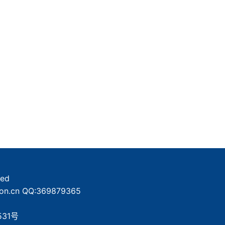
ed
n.cn QQ:369879365
531号