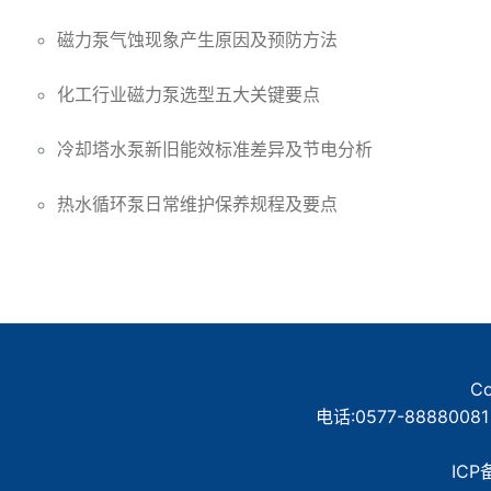
磁力泵气蚀现象产生原因及预防方法
化工行业磁力泵选型五大关键要点
冷却塔水泵新旧能效标准差异及节电分析
热水循环泵日常维护保养规程及要点
C
电话:0577-88880081
ICP