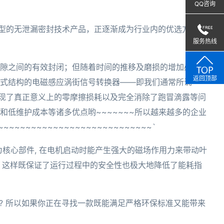
QQ咨询
新型的无泄漏密封技术产品，正逐渐成为行业内的优选方案之
服务热线
隙之间的有效封闭；但随着时间的推移及磨损的增加必然会
返回顶部
式结构的电磁感应涡街信号转换器——即我们通常所说
实现了真正意义上的零摩擦损耗以及完全消除了跑冒滴露等问
低维护成本等诸多优点哟~~~~~~~所以越来越多的企业
~~~~~~~~~~~~~~~~~~~~~~~~`
为核心部件, 在电机启动时能产生强大的磁场作用力来带动叶
失. 这样既保证了运行过程中的安全性也极大地降低了能耗指
了吧!? 所以如果你正在寻找一款既能满足严格环保标准又能带来