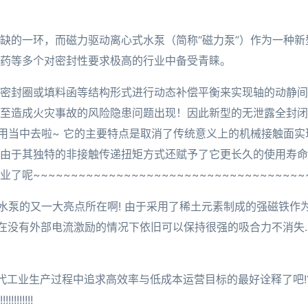
缺的一环，而磁力驱动离心式水泵（简称“磁力泵”）作为一种
药等多个对密封性要求极高的行业中备受青睐。
密封圈或填料函等结构形式进行动态补偿平衡来实现轴的动静间
至造成火灾事故的风险隐患问题出现！因此新型的无泄露全封闭
使用当中去啦~ 它的主要特点是取消了传统意义上的机械接触面
由于其独特的非接触传递扭矩方式还赋予了它更长久的使用寿命和
~~~~~~~~~~~~~~~~~~~~~~~~~~~~~~~~~~~~
水泵的又一大亮点所在啊! 由于采用了稀土元素制成的强磁铁作
: 即使在没有外部电流激励的情况下依旧可以保持很强的吸合力不消
词都是对于现代工业生产过程中追求高效率与低成本运营目标的最好诠释
!!!!!